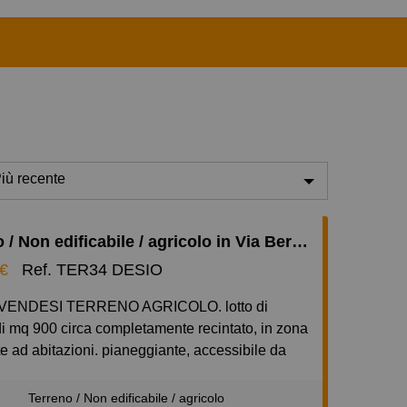
iù recente
iù recente
Terreno / Non edificabile / agricolo in Via Bernina s.n.c., Ospedale - San Carlo, Desio
eno recente
 €
Ref. TER34 DESIO
conomici
iù cari
di mq 900 circa completamente recintato, in zona
iù piccoli
e ad abitazioni. pianeggiante, accessibile da
terrata come proseguimento di via asfaltata. Con
iù grandi
 piccolo capanno per ricovero attrezzi.
²
Terreno / Non edificabile / agricolo