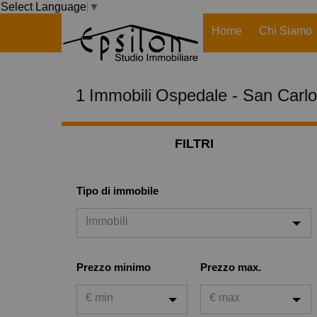
Select Language
▼
Home
Chi Siamo
1
Immobili
Ospedale - San Carlo
FILTRI
Tipo di immobile
Immobili
Immobili
Prezzo minimo
Prezzo max.
Case
€ min
€ max
Garage o posto auto