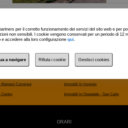
Destinaz
Parco. p
artners per il corretto funzionamento dei servizi del sito web e per pote
ni non sensibili. I cookie vengono conservati per un periodo di 12 m
eb e accedere alla loro configurazione
qui
.
nua a navigare
Rifiuta i cookie
Gestisci cookies
In Mariano Comense
Immobili In Inverigo
n Centro
Immobili In Ospedale - San Carlo
ORARI