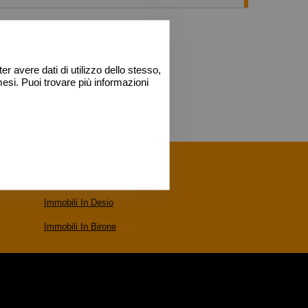
ione urbanistica: zona verde urbano. no vincoli
rezzo interessante € 46.000, 00.
r avere dati di utilizzo dello stesso,
esi. Puoi trovare più informazioni
Immobili In Desio
Immobili In Birone