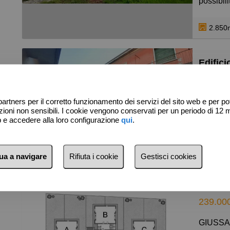
possibili
ideale p
una supe
2.850
appartam
cantine 
285.000
460.00
GIUSS
artners per il corretto funzionamento dei servizi del sito web e per pote
ni non sensibili. I cookie vengono conservati per un periodo di 12 m
VENDE
eb e accedere alla loro configurazione
qui
.
Intera pr
varie uni
531m
nua a navigare
Rifiuta i cookie
Gestisci cookies
Superfic
Piano in
Piano te
Piano p
239.00
Balconi
Rustici/
GIUSSANO a pochi minuti dalla Stazione delle Ferrovie