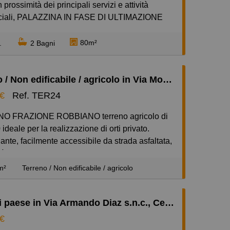
 prossimità dei principali servizi e attività
uperficie commercialemq 531
iali, PALAZZINA IN FASE DI ULTIMAZIONE
 finiture di pregio e delle piu’ moderne
 collegati alle varie utenze (luce, acqua e gas)
ie, in classe energetica A.
80m²
.
2 Bagni
gono in vendita ultimi trilocali con terrazzini.
gli immobili da sistemare, alcuni meno di altri
 partire da € 239.000 oltre box. Consegna
Terreno / Non edificabile / agricolo in Via Monte San Michele s.n.c., Robbiano, Giussano
 per marzo 2026.
a € 460.000.
 €
Ref. TER24
ideale per la realizzazione di orti privato.
ante, facilmente accessibile da strada asfaltata,
ità di recinzione. all'interno del Parco Regionale
mbro. richiesta eu 34.000 prezzo trattabile.
m²
Terreno / Non edificabile / agricolo
Casa di paese in Via Armando Diaz s.n.c., Centro, Giussano
 €