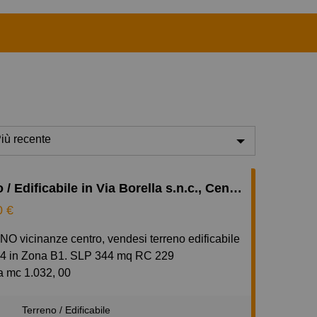
iù recente
iù recente
Terreno / Edificabile in Via Borella s.n.c., Centro, Giussano
eno recente
0 €
conomici
iù cari
74 in Zona B1. SLP 344 mq RC 229
iù piccoli
a mc 1.032, 00
er realizzare palazzina di 5 appartamenti
iù grandi
) oltre 5 cantine e 5 box (e due box extra)
²
Terreno / Edificabile