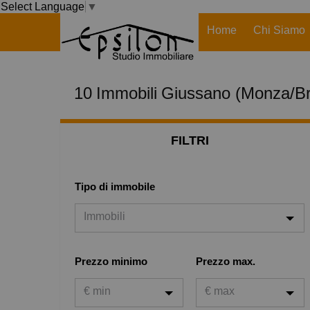
Select Language
▼
Home
Chi Siamo
10
Immobili
Giussano (Monza/Br
FILTRI
Tipo di immobile
Immobili
Immobili
Prezzo minimo
Prezzo max.
Case
€ min
€ max
Garage o posto auto