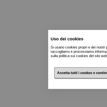
700.000 €
700.000 €
750.000 €
750.000 €
800.000 €
800.000 €
900.000 €
900.000 €
1 milione €
1 milione €
Uso dei cookies
2 milioni €
2 milioni €
Si usano cookies propri e dei nostri p
raccogliamo e processiamo informazio
3 milioni €
3 milioni €
sulla politica sui cookies del sito w
Accetta tutti i cookes e conti