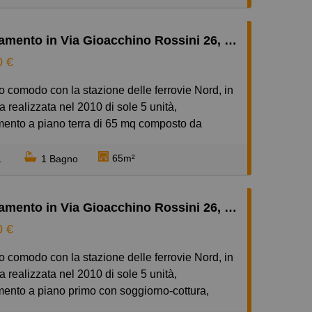
er impresa
a € 200.000.
Appartamento in Via Gioacchino Rossini 26, Centro, Giussano
0 €
a realizzata nel 2010 di sole 5 unità,
ento a piano terra di 65 mq composto da
, soggiorno con cucina a vista, ampia camera da
trimoniale, bagno con doccia. Cantina e box in
65m²
.
1 Bagno
accato a piano terra. Riscaldamento
zzato a pavimento con contabilizzatori, pannelli
Appartamento in Via Gioacchino Rossini 26, Centro, Giussano
er acqua calda. No amministratore, spese
iali minime. libero dal 01 agosto 2026.
0 €
tà acquisto arredi.
a realizzata nel 2010 di sole 5 unità,
ento a piano primo con soggiorno-cottura,
a letto, bagno con doccia. Cantina a piano