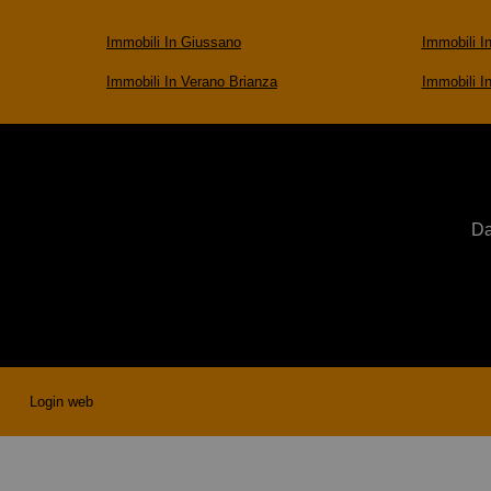
Immobili In Giussano
Immobili 
Immobili In Verano Brianza
Immobili I
Da
Login web