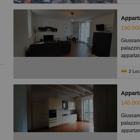
ideale p
richiest
150.00
Giussano comodo con la stazione delle ferrovie Nord, in
palazzin
appartam
ingresso
letto ma
2 Loc
corpo st
centrali
solari p
condomin
140.00
possibili
Giussano comodo con la stazione delle ferrovie Nord, in
palazzin
appartam
camera d