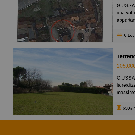
GIUSSANO centro RUSTICO DEMOLITO IN PARTE per
una volu
appartam
piano te
OLTRE D
6 Loc
la reali
RICHIES
105.00
GIUSSANO FRAZIONE terreno edificabile di mq 630 per
la reali
massimo 
richiest
630m