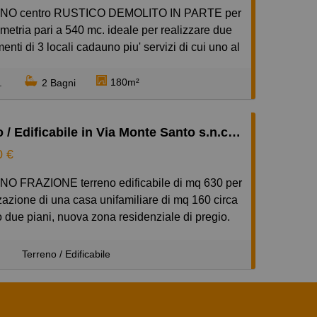
metria pari a 540 mc. ideale per realizzare due
enti di 3 locali cadauno piu' servizi di cui uno al
rra e uno al piano primo, ciascuno di mq 90.
UE RUTICI di mq 30 cadauno circa, ideali per
180m²
.
2 Bagni
zzazione di box e deposito. cortile comuni.
TA EU 75.000.
Terreno / Edificabile in Via Monte Santo s.n.c., Robbiano, Giussano
0 €
zzazione di una casa unifamiliare di mq 160 circa
due piani, nuova zona residenziale di pregio.
a € 105.000.
²
Terreno / Edificabile