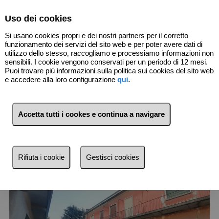
Select Language
▼
Uso dei cookies
Si usano cookies propri e dei nostri partners per il corretto
funzionamento dei servizi del sito web e per poter avere dati di
utilizzo dello stesso, raccogliamo e processiamo informazioni non
sensibili. I cookie vengono conservati per un periodo di 12 mesi.
Puoi trovare più informazioni sulla politica sui cookies del sito web
e accedere alla loro configurazione
qui
.
1
Immobili
Birone (Monza/Brianza)
Accetta tutti i cookes e continua a navigare
Lista
Mappa
Filtri
Rifiuta i cookie
Gestisci cookies
Più recente
Più recente
Meno recente
Economici