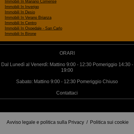
Immobili In Mariano Comense
Balconi mq 30
Immobili In Inverigo
Rustici/box mq 105
Immobili In Desio
Immobili In Verano Brianza
Immobili In Centro
Totale superficie commercialemq 531
Immobili In Ospedale - San Carlo
Immobili In Birone
Immobili collegati alle varie utenze (luce, acqua e gas)
Stato degli immobili da sistemare, alcuni meno di altri
ORARI
Dal Lunedì al Venerdì: Mattino 9:00 - 12:30 Pomeriggio 14:30 -
Richiesta € 460.000.
19:00
Sabato: Mattino 9:00 - 12:30 Pomeriggio Chiuso
Contattaci
Avviso legale e politica sulla Privacy
/
Politica sui cookie